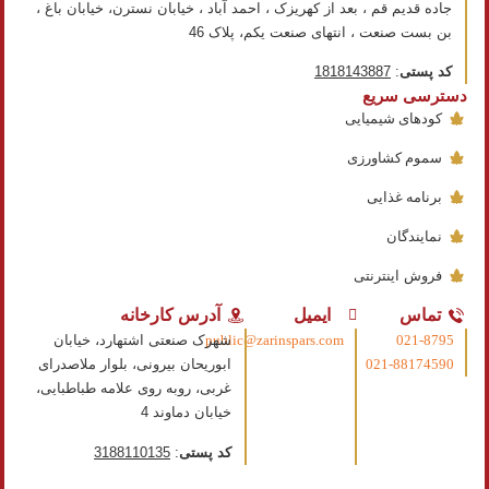
جاده قدیم قم ، بعد از کهریزک ، احمد آباد ، خیابان نسترن، خیابان باغ ،
بن بست صنعت ، انتهای صنعت​ یکم، پلاک 46
کد پستی
:
1818143887
دسترسی سریع
کودهای شیمیایی
سموم کشاورزی
برنامه غذایی
نمایندگان
فروش اینترنتی
تماس
ایمیل
آدرس کارخانه
021-8795
public@zarinspars.com
شهرک صنعتی اشتهارد، خیابان
021-88174590
ابوریحان بیرونی، بلوار ملاصدرای
غربی، روبه روی علامه طباطبایی،
خیابان دماوند 4
کد پستی
:
3188110135