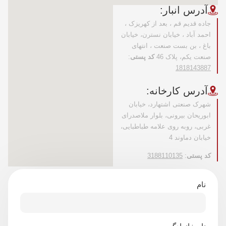
آدرس انبار:
جاده قدیم قم ، بعد از کهریزک ،
احمد آباد ، خیابان نسترن، خیابان
باغ ، بن بست صنعت ، انتهای
صنعت​ یکم، پلاک 46
کد پستی
:
1818143887
آدرس کارخانه:
شهرک صنعتی اشتهارد، خیابان
ابوریحان بیرونی، بلوار ملاصدرای
غربی، روبه روی علامه طباطبایی،
خیابان دماوند 4
کد پستی
:
3188110135
نام