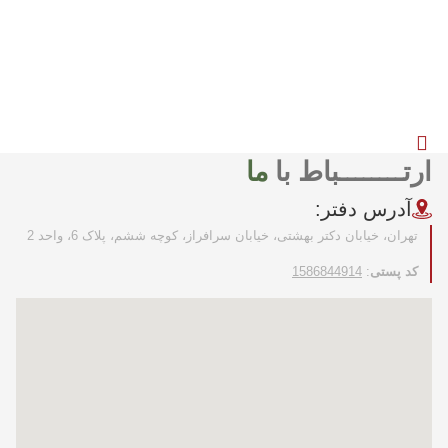
ارتــــــــباط با
ما
آدرس دفتر:
تهران، خیابان دکتر بهشتی، خیابان سرافراز، کوچه ششم، پلاک 6، واحد 2
کد پستی
:
1586844914