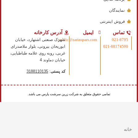
نمایندگان
فروش اینترنتی
تماس
ایمیل
آدرس کارخانه
021-8795
public@zarinspars.com
شهرک صنعتی اشتهارد، خیابان
021-88174590
ابوریحان بیرونی، بلوار ملاصدرای
غربی، روبه روی علامه طباطبایی،
خیابان دماوند 4
کد پستی
:
3188110135
تمامی حقوق متعلق به شرکت زرین سرشت پارس می باشد.
خانه