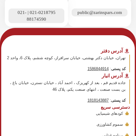
021-0218795 | 021-
public@zarinspars.com
88174590
آدرس دفتر
تهران، خیابان دکتر بهشتی، خیابان سرافراز، کوچه ششم، پلاک 6، واحد 2
کد پستی
:
1586844914
آدرس انبار
جاده قدیم قم ، بعد از کهریزک ، احمد آباد ، خیابان نسترن، خیابان باغ ،
بن بست صنعت ، انتهای صنعت​ یکم، پلاک 46
کد پستی
:
1818143887
دسترسی سریع
کودهای شیمیایی
سموم کشاورزی
برنامه غذایی