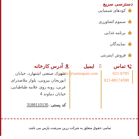
دسترسی سریع
کودهای شیمیایی
سموم کشاورزی
برنامه غذایی
نمایندگان
فروش اینترنتی
تماس
ایمیل
آدرس کارخانه
021-8795
public@zarinspars.com
شهرک صنعتی اشتهارد، خیابان
021-88174590
ابوریحان بیرونی، بلوار ملاصدرای
غربی، روبه روی علامه طباطبایی،
خیابان دماوند 4
کد پستی
:
3188110135
تمامی حقوق متعلق به شرکت زرین سرشت پارس می باشد.