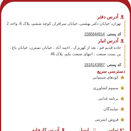
آدرس دفتر
تهران، خیابان دکتر بهشتی، خیابان سرافراز، کوچه ششم، پلاک 6، واحد 2
کد پستی
:
1586844914
آدرس انبار
جاده قدیم قم ، بعد از کهریزک ، احمد آباد ، خیابان نسترن، خیابان باغ ،
بن بست صنعت ، انتهای صنعت​ یکم، پلاک 46
کد پستی
:
1818143887
دسترسی سریع
کودهای شیمیایی
سموم کشاورزی
برنامه غذایی
نمایندگان
فروش اینترنتی
تماس
ایمیل
آدرس کارخانه