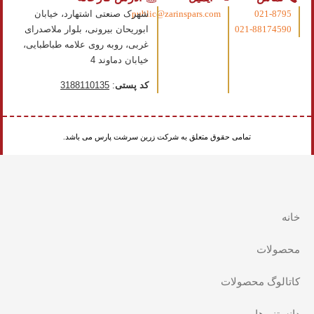
021-8795
public@zarinspars.com
شهرک صنعتی اشتهارد، خیابان
021-88174590
ابوریحان بیرونی، بلوار ملاصدرای
غربی، روبه روی علامه طباطبایی،
خیابان دماوند 4
کد پستی
:
3188110135
تمامی حقوق متعلق به شرکت زرین سرشت پارس می باشد.
خانه
محصولات
کاتالوگ محصولات